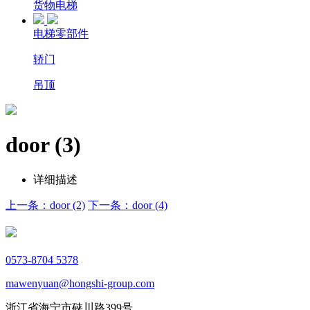
货物电梯
电梯零部件
轿门
吊顶
door (3)
详细描述
上一条：door (2)
下一条：door (4)
0573-8704 5378
mawenyuan@hongshi-group.com
浙江省海宁市硖川路399号